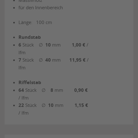
Massivholz
für den Innenbereich
Länge: 100 cm
Rundstab
6
Stück
∅ 10
mm
1,00 €
/
lfm
7
Stück
∅ 40
mm
11,95 €
/
lfm
Riffelstab
64
Stück
∅ 8
mm
0,90 €
/ lfm
22
Stück
∅ 10
mm
1,15 €
/ lfm