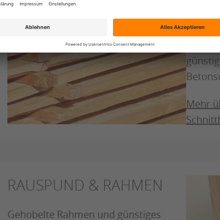
SCH
Untersc
günstig
Betons
Mehr ü
Schnitt
RAUSPUND & RAHMEN
Gehobelte Rahmen und günstiges