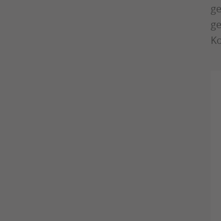
ge
ge
Ko