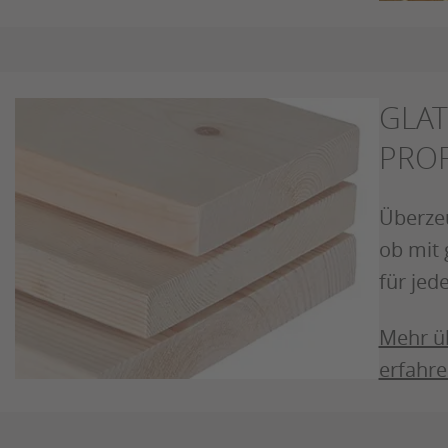
GLAT
PROF
Überzeu
ob mit 
für jed
Mehr üb
erfahr