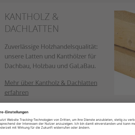
KANTHOLZ &
DACHLATTEN
Zuverlässige Holzhandelsqualität:
unsere Latten und Kanthölzer für
Dachbau, Holzbau und GaLaBau.
Mehr über Kantholz & Dachlatten
erfahren
SCHA