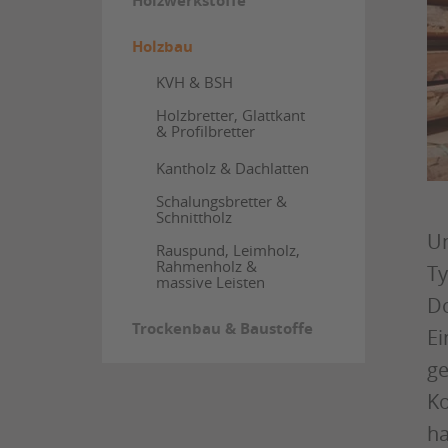
Holzwerkstoffe
Holzbau
KVH & BSH
Holzbretter, Glattkant
& Profilbretter
Kantholz & Dachlatten
Schalungsbretter &
Schnittholz
Un
Rauspund, Leimholz,
Rahmenholz &
Ty
massive Leisten
Do
Trockenbau & Baustoffe
Ei
ge
Ko
ha