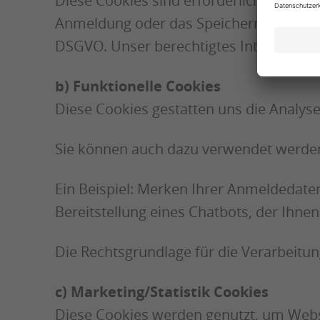
Diese Cookies sind erforderlich, um die
Anmeldung oder das Speichern des Bestell
DSGVO. Unser berechtigtes Interesse lie
b) Funktionelle Cookies
Diese Cookies gestatten uns die Analyse
Sie können auch dazu verwendet werden,
Ein Beispiel: Merken Ihrer Anmeldedaten
Bereitstellung eines Chatbots, der Ihn
Die Rechtsgrundlage für die Verarbeitung
c) Marketing/Statistik Cookies
Diese Cookies werden genutzt, um Websi