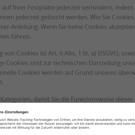
auf Ihrer Festplatte jederzeit verhindern, inde
nnen jederzeit gelöscht werden. Wie Sie Cookies
ser-Anleitung. Wenn Sie keine Cookies akzeptier
tes führen.
 von Cookies ist Art. 6 Abs. 1 lit. a) DSGVO, so
ge Cookies sind zur technischen Darstellung un
ktionelle Cookies werden auf Grund unseres über
O.
 Kategorien, damit Sie die Funktionsweise diese