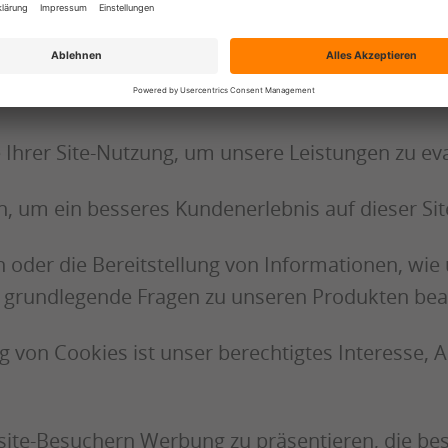
 grundlegenden Funktionen dieser Site zu ermöglic
fortschritts. Die Rechtsgrundlage für die Verarbei
gt im technisch einwandfreien Bereitstellen der 
 Ihrer Site-Nutzung, um unsere Leistungen zu ev
 um ein besseres Kundenerlebnis auf dieser Sit
 oder die Bereitstellung von Informationen, wie 
en grundlegende Fragen zu unseren Produkten bea
 von Cookies ist unser berechtigtes Interesse, Art
te-Besuchern Werbung zu präsentieren, die bess