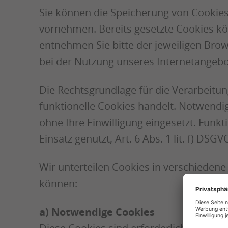
Sie können die Speicherung von Cookies 
vornehmen. Bereits gesetzte Cookies kö
entnehmen Sie bitte der jeweiligen Brow
bei der Nutzung unseres Internetangebo
Die Rechtsgrundlage für die Verarbeitung
funktionelle Cookies handelt. Notwendi
ohne Ihre Einwilligung eingesetzt. Fun
Einsatz genutzt, Art. 6 Abs. 1 lit. f) DSGV
Wir unterteilen Cookies in verschiedene
können:
a) Notwendige Cookies