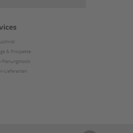
vices
uschnitt
oge & Prospekte
e-Planungstools
n-Lieferanten