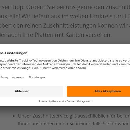
ser Tipp: Ordern Sie bei uns gerne den Zuschnitt
ustelle! Wir liefern aus im weiten Umkreis um L
ben den reinen Zuschnittleistungen können wir
er auch Ihre Platten mit Kanten versehen.
Bitte beachten Sie:
Unser Werkstattservice braucht einen gewissen zeit
Transportschnitte können wir aber in der Regel sof
Wir schneiden nur Holzwerkstoffe zu, keine Gipspla
Unser Zuschnittservice gilt ausschließlich für bei
Ihnen ansonsten einen Schreiner, falls Sie für woa