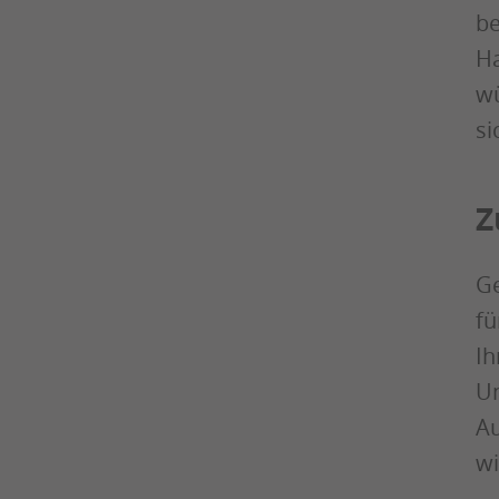
be
Ha
wü
si
Z
Ge
fü
Ih
Un
Au
wi