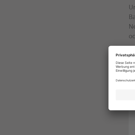
Un
Ba
Ne
od