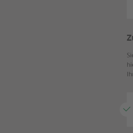
Z
Si
hi
Ih