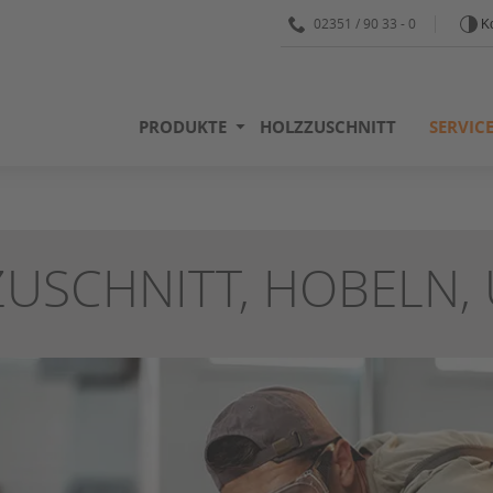
02351 / 90 33 - 0
Ko
PRODUKTE
HOLZZUSCHNITT
SERVIC
ZUSCHNITT, HOBELN,