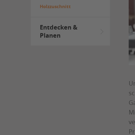
Holzzuschnitt
Entdecken &
Planen
Un
sc
Ga
Mi
ve
Pr