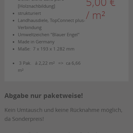
5,00 €
[Holznachbildung]
/ m²
strukturiert
Landhausdiele, TopConnect plus-
Verbindung
Umweltzeichen "Blauer Engel"
Made in Germany
Maße: 7 x 193 x 1.282 mm
3 Pak. á 2,22 m² => ca 6,66
m²
Abgabe nur paketweise!
Kein Umtausch und keine Rücknahme möglich,
da Sonderpreis!